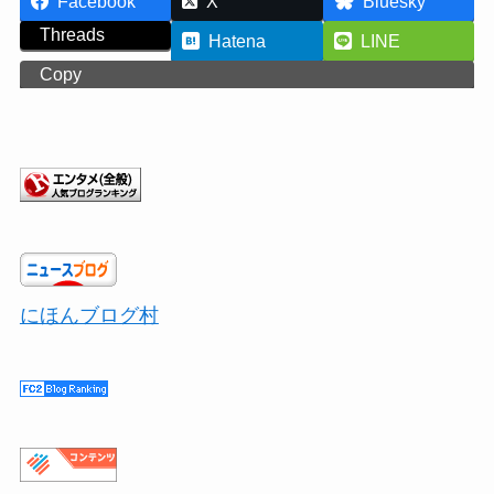
Facebook
X
Bluesky
Threads
Hatena
LINE
Copy
にほんブログ村